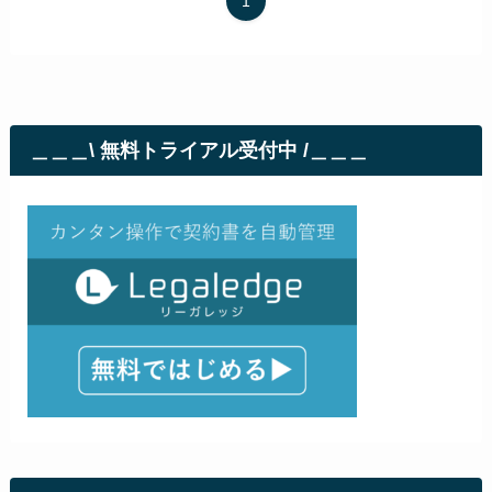
1
＿＿＿\ 無料トライアル受付中 /＿＿＿