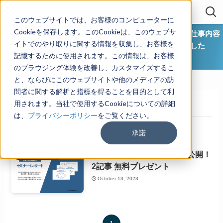
このウェブサイトでは、お客様のコンピューターに
Cookieを保存します。このCookieは、このウェブサ
【社内の法務リテラシーを向上させるには？ 法務部の仕事内容
イトでのやり取りに関する情報を収集し、お客様を
と課題、研修方法など具体策をご紹介】を公開しました
記憶するために使用されます。この情報は、お客様
ダウンロード
のブラウジング体験を改善し、カスタマイズするこ
と、ならびにこのウェブサイトや他のメディアの訪
ホーム
セミナーレポート
問者に関する解析と指標を得ることを目的として利
用されます。当社で使用するCookieについての詳細
セミナーレポート
– category –
は、
プライバシーポリシー
をご覧ください。
承諾
【セミナーレポート】限定公開！
セミナーレポート
2記事 無料プレゼント
October 13, 2023