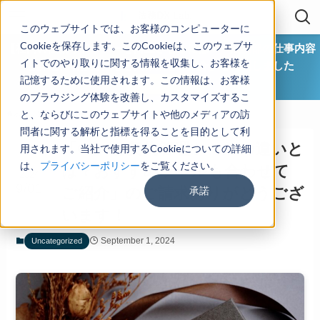
このウェブサイトでは、お客様のコンピューターに
Cookieを保存します。このCookieは、このウェブサ
【社内の法務リテラシーを向上させるには？ 法務部の仕事内容
イトでのやり取りに関する情報を収集し、お客様を
と課題、研修方法など具体策をご紹介】を公開しました
記憶するために使用されます。この情報は、お客様
ダウンロード
のブラウジング体験を改善し、カスタマイズするこ
と、ならびにこのウェブサイトや他のメディアの訪
ホーム
Uncategorized
問者に関する解析と指標を得ることを目的として利
「CLMと契約管理ツールの違いと
用されます。当社で使用するCookieについての詳細
は、
プライバシーポリシー
をご覧ください。
は？おすすめツールも合わせて
2024
9/01
承諾
ご紹介」のご請求ありがとうござ
います！
September 1, 2024
Uncategorized