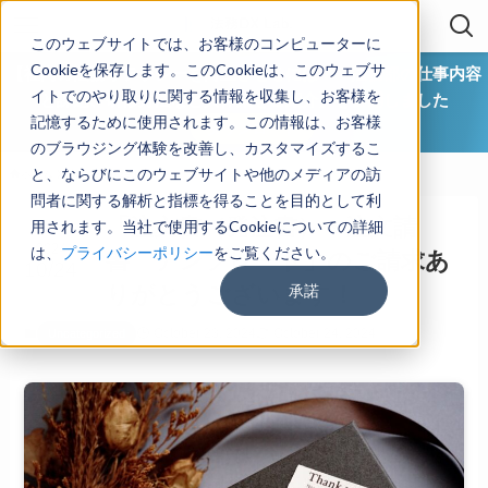
このウェブサイトでは、お客様のコンピューターに
Cookieを保存します。このCookieは、このウェブサ
【社内の法務リテラシーを向上させるには？ 法務部の仕事内容
イトでのやり取りに関する情報を収集し、お客様を
と課題、研修方法など具体策をご紹介】を公開しました
記憶するために使用されます。この情報は、お客様
ダウンロード
のブラウジング体験を改善し、カスタマイズするこ
と、ならびにこのウェブサイトや他のメディアの訪
ホーム
Uncategorized
問者に関する解析と指標を得ることを目的として利
「注文書（発注書）・注文請
用されます。当社で使用するCookieについての詳細
2024
は、
プライバシーポリシー
をご覧ください。
書 テンプレート」のご請求あ
10/24
承諾
りがとうございます！
October 23, 2024
October 24, 2024
Uncategorized