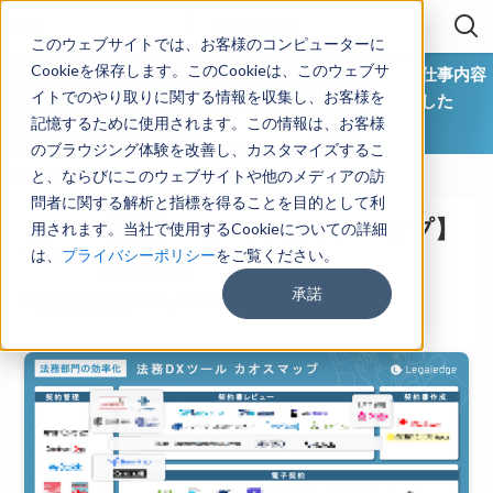
このウェブサイトでは、お客様のコンピューターに
Cookieを保存します。このCookieは、このウェブサ
【社内の法務リテラシーを向上させるには？ 法務部の仕事内容
イトでのやり取りに関する情報を収集し、お客様を
と課題、研修方法など具体策をご紹介】を公開しました
記憶するために使用されます。この情報は、お客様
ダウンロード
のブラウジング体験を改善し、カスタマイズするこ
と、ならびにこのウェブサイトや他のメディアの訪
ホーム
お役立ち資料
問者に関する解析と指標を得ることを目的として利
【法務DXツール カオスマップ】
用されます。当社で使用するCookieについての詳細
2024
7/30
は、
プライバシーポリシー
をご覧ください。
無料公開
承諾
May 31, 2023
July 30, 2024
お役立ち資料