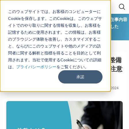
このウェブサイトでは、お客様のコンピューターに
Cookieを保存します。このCookieは、このウェブサ
【社内の法務リテラシーを向上させるには？ 法務部の仕事内容
イトでのやり取りに関する情報を収集し、お客様を
と課題、研修方法など具体策をご紹介】を公開しました
記憶するために使用されます。この情報は、お客様
ダウンロード
のブラウジング体験を改善し、カスタマイズするこ
と、ならびにこのウェブサイトや他のメディアの訪
ホーム
法務の基礎知識
契約書について
問者に関する解析と指標を得ることを目的として利
約款とは？民法改正によって整備
用されます。当社で使用するCookieについての詳細
2024
は、
プライバシーポリシー
をご覧ください。
されたルールや作成する際の注意
8/04
承諾
点を詳しく解説します！
August 4, 2024
法務の基礎知識
契約書について
お役立ち情報