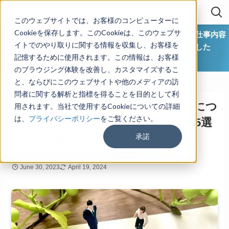
このウェブサイトでは、お客様のコンピューターに
Cookieを保存します。このCookieは、このウェブサ
【社内の法務リテラシーを向上させるには？ 法務部の仕事内容
イトでのやり取りに関する情報を収集し、お客様を
と課題、研修方法など具体策をご紹介】を公開しました
記憶するために使用されます。この情報は、お客様
ダウンロード
のブラウジング体験を改善し、カスタマイズするこ
と、ならびにこのウェブサイトや他のメディアの訪
ホーム
契約書管理ノウハウ
システム比較・活用
問者に関する解析と指標を得ることを目的として利
契約書のスキャナ保存の扱いにつ
用されます。当社で使用するCookieについての詳細
2024
は、
プライバシーポリシー
をご覧ください。
いて解説！スキャンサービス5選
4/19
承諾
も紹介
契約書管理ノウハウ
システム比較・活用
June 30, 2023
April 19, 2024