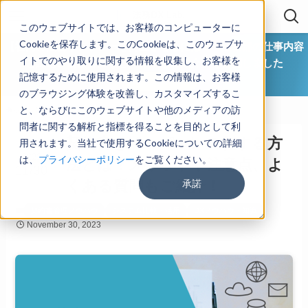
このウェブサイトでは、お客様のコンピューターに
Cookieを保存します。このCookieは、このウェブサ
【社内の法務リテラシーを向上させるには？ 法務部の仕事内容
イトでのやり取りに関する情報を収集し、お客様を
と課題、研修方法など具体策をご紹介】を公開しました
記憶するために使用されます。この情報は、お客様
ダウンロード
のブラウジング体験を改善し、カスタマイズするこ
と、ならびにこのウェブサイトや他のメディアの訪
ホーム
契約書管理ノウハウ
システム比較・活用
問者に関する解析と指標を得ることを目的として利
契約書をペーパーレス化する方
用されます。当社で使用するCookieについての詳細
2023
は、
プライバシーポリシー
をご覧ください。
法とは？メリットや注意点、よ
11/30
承諾
くある質問もご紹介！
契約書管理ノウハウ
システム比較・活用
DXノウハウ・知識
November 30, 2023