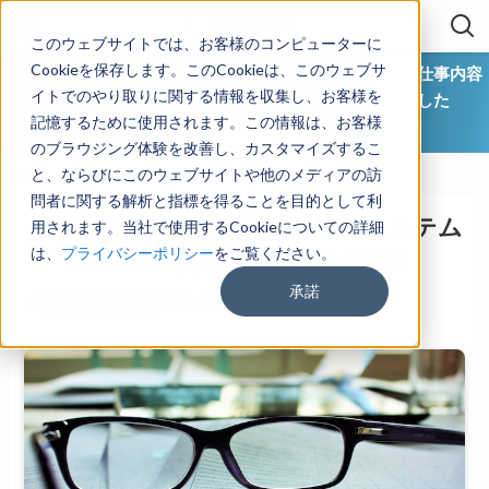
このウェブサイトでは、お客様のコンピューターに
Cookieを保存します。このCookieは、このウェブサ
【社内の法務リテラシーを向上させるには？ 法務部の仕事内容
イトでのやり取りに関する情報を収集し、お客様を
と課題、研修方法など具体策をご紹介】を公開しました
記憶するために使用されます。この情報は、お客様
ダウンロード
のブラウジング体験を改善し、カスタマイズするこ
と、ならびにこのウェブサイトや他のメディアの訪
ホーム
契約書管理ノウハウ
システム比較・活用
問者に関する解析と指標を得ることを目的として利
【2024年版】契約書管理システム
用されます。当社で使用するCookieについての詳細
2024
8/18
は、
プライバシーポリシー
をご覧ください。
12選！導入時の注意点とは？
承諾
July 20, 2023
August 18, 2024
システム比較・活用